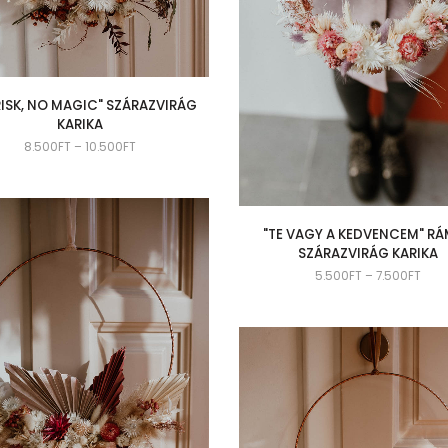
RISK, NO MAGIC" SZÁRAZVIRÁG
KARIKA
8.500
FT
–
10.500
FT
"TE VAGY A KEDVENCEM" R
SZÁRAZVIRÁG KARIKA
5.500
FT
–
7.500
FT