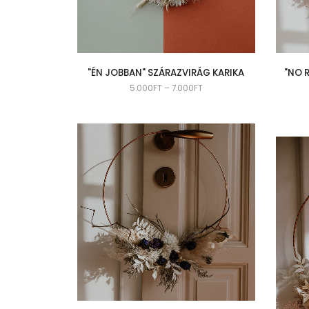
"ÉN JOBBAN" SZÁRAZVIRÁG KARIKA
"NO 
5.000
FT
–
7.000
FT