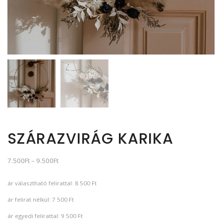
SZÁRAZVIRÁG KARIKA
7.500
Ft
–
9.500
Ft
ár választható felirattal: 8 500 Ft
ár felirat nélkül: 7 500 Ft
ár egyedi felirattal: 9 500 Ft