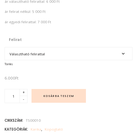
ár választható felirattal: 6 000 Ft
ár felirat nélkül: 5 000 Ft
ár egyedi felirattal: 7 000 Ft
Felirat
Törlés
6.000
Ft
"
+
É
KOSÁRBA TESZEM
-
n
j
o
b
b
CIKKSZÁM:
TS00010
a
n
"
KATEGÓRIÁK:
Karika
,
Kopogtató
s