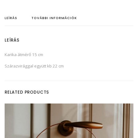
z
á
r
a
LEÍRÁS
TOVÁBBI INFORMÁCIÓK
z
v
i
r
á
LEÍRÁS
g
k
a
r
Karika átmérő 15 cm
i
k
Szárazvirággal együtt kb 22 cm
a
m
e
n
n
y
i
RELATED PRODUCTS
s
é
g