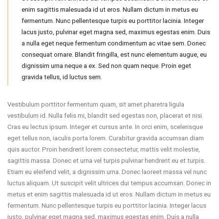
enim sagittis malesuada id ut eros. Nullam dictum in metus eu
fermentum. Nunc pellentesque turpis eu porttitor lacinia. Integer
lacus justo, pulvinar eget magna sed, maximus egestas enim. Duis
a nulla eget neque fermentum condimentum ac vitae sem. Donec
consequat ornare. Blandit fringilla, est nunc elementum augue, eu
dignissim urna neque a ex. Sed non quam neque. Proin eget
gravida tellus, id luctus sem.
Vestibulum porttitor fermentum quam, sit amet pharetra ligula
vestibulum id. Nulla felis mi, blandit sed egestas non, placerat et nisi.
Cras eu lectus ipsum. Integer et cursus ante. In orci enim, scelerisque
eget tellus non, iaculis porta lorem. Curabitur gravida accumsan diam
quis auctor. Proin hendrerit lorem consectetur, mattis velit molestie,
sagittis massa. Donec et urna vel turpis pulvinar hendrerit eu et turpis.
Etiam eu eleifend velit, a dignissim urna. Donec laoreet massa vel nunc
luctus aliquam. Ut suscipit velit ultrices dui tempus accumsan. Donec in
metus et enim sagittis malesuada id ut eros. Nullam dictum in metus eu
fermentum. Nunc pellentesque turpis eu porttitor lacinia. Integer lacus
justo, pulvinar eget magna sed, maximus egestas enim. Duis a nulla