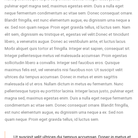
pulvinar eget magna sed, maximus egestas enim. Duis a nulla eget
neque fermentum condimentum ac vitae sem. Donec consequat ornare.
Blandit fringilla, est nunc elementum augue, eu dignissim urna neque a
ex. Sed non quam neque. Proin eget gravida tellus, id luctus sem. Nam
elit sem, dignissim eu tristique et, egestas vel velit.Donec et tincidunt
libero, a venenatis augue. Donec ac vestibulum ante, et luctus lacus.
Morbi aliquet quis tortor at fringilla. Integer erat sapien, consequat sit.
Integer pellentesque metus vel malesuada accumsan. Proin egestas
sollicitudin libero a convallis. Integer sed faucibus eros. Quisque
maximus felis est, vel venenatis nisi faucibus non. Ut suscipit velit
ultrices dui tempus accumsan. Donec in metus et enim sagittis
malesuada id ut eros. Nullam dictum in metus eu fermentum. Nunc
pellentesque turpis eu porttitor lacinia. Integer lacus justo, pulvinar eget
magna sed, maximus egestas enim. Duis a nulla eget neque fermentum
condimentum ac vitae sem. Donec consequat ornare. Blandit fringilla,
est nunc elementum augue, eu dignissim urna neque a ex. Sed non
quam neque. Proin eget gravida tellus, id luctus sem.
Ut suscipit velit ultrices dui tempus accumsan. Donec in metus et