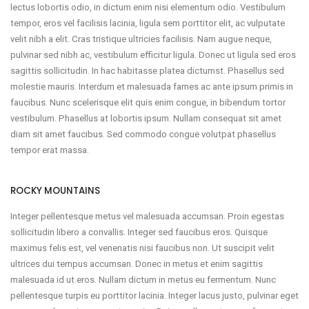
lectus lobortis odio, in dictum enim nisi elementum odio. Vestibulum
tempor, eros vel facilisis lacinia, ligula sem porttitor elit, ac vulputate
velit nibh a elit. Cras tristique ultricies facilisis. Nam augue neque,
pulvinar sed nibh ac, vestibulum efficitur ligula. Donec ut ligula sed eros
sagittis sollicitudin. In hac habitasse platea dictumst. Phasellus sed
molestie mauris. Interdum et malesuada fames ac ante ipsum primis in
faucibus. Nunc scelerisque elit quis enim congue, in bibendum tortor
vestibulum. Phasellus at lobortis ipsum. Nullam consequat sit amet
diam sit amet faucibus. Sed commodo congue volutpat phasellus
tempor erat massa.
ROCKY MOUNTAINS
Integer pellentesque metus vel malesuada accumsan. Proin egestas
sollicitudin libero a convallis. Integer sed faucibus eros. Quisque
maximus felis est, vel venenatis nisi faucibus non. Ut suscipit velit
ultrices dui tempus accumsan. Donec in metus et enim sagittis
malesuada id ut eros. Nullam dictum in metus eu fermentum. Nunc
pellentesque turpis eu porttitor lacinia. Integer lacus justo, pulvinar eget