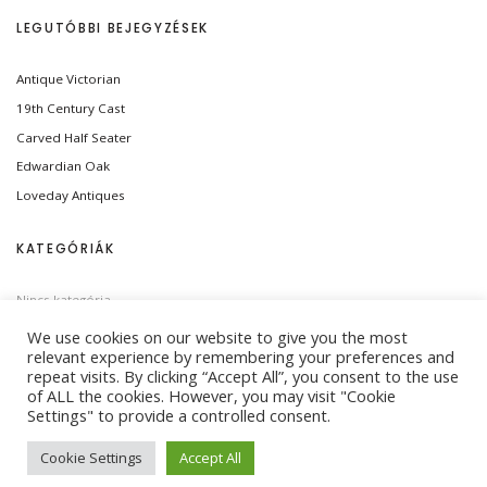
LEGUTÓBBI BEJEGYZÉSEK
Antique Victorian
19th Century Cast
Carved Half Seater
Edwardian Oak
Loveday Antiques
KATEGÓRIÁK
Nincs kategória
We use cookies on our website to give you the most
relevant experience by remembering your preferences and
repeat visits. By clicking “Accept All”, you consent to the use
of ALL the cookies. However, you may visit "Cookie
Settings" to provide a controlled consent.
© 2026 TWO SISTERS. ALL RIGHTS RESERVED.
Cookie Settings
Accept All