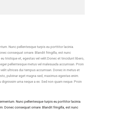
tum. Nunc pellentesque turpis eu porttitor lacinia.
ec consequat ornare. Blandit fringilla, est nunc
tristique et, egestas vel velit.Donec et tincidunt libero,
. Integer pellentesque metus vel malesuada accumsan. Proin
it velit ultrices dui tempus accumsan. Donec in metus et
 justo, pulvinar eget magna sed, maximus egestas enim.
u dignissim urna neque a ex. Sed non quam neque. Proin
ermentum. Nunc pellentesque turpis eu porttitor lacinia.
. Donec consequat ornare. Blandit fringilla, est nunc