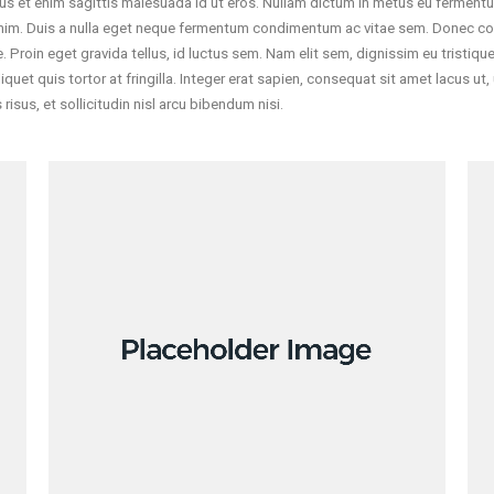
us et enim sagittis malesuada id ut eros. Nullam dictum in metus eu fermentum
nim. Duis a nulla eget neque fermentum condimentum ac vitae sem. Donec cons
roin eget gravida tellus, id luctus sem. Nam elit sem, dignissim eu tristique e
uet quis tortor at fringilla. Integer erat sapien, consequat sit amet lacus ut, u
 risus, et sollicitudin nisl arcu bibendum nisi.