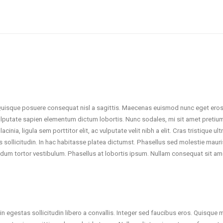
 Quisque posuere consequat nisl a sagittis. Maecenas euismod nunc eget eros
i vulputate sapien elementum dictum lobortis. Nunc sodales, mi sit amet pretiu
cinia, ligula sem porttitor elit, ac vulputate velit nibh a elit. Cras tristique ul
ttis sollicitudin. In hac habitasse platea dictumst. Phasellus sed molestie ma
bendum tortor vestibulum. Phasellus at lobortis ipsum. Nullam consequat sit
gestas sollicitudin libero a convallis. Integer sed faucibus eros. Quisque ma