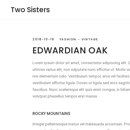
Two Sisters
2018-10-16
FASHION
VINTAGE
EDWARDIAN OAK
Lorem ipsum dolor sit amet, consectetur adipiscing elit.
ultrices varius elit, non vulputate nunc efficitur ut. Morb
nisi elementum odio. Vestibulum tempor, eros vel facilisis la
vestibulum efficitur ligula. Donec ut ligula sed eros sagi
faucibus. Nunc scelerisque elit quis enim congue, in bi
volutpat phasellus tempor erat massa.
ROCKY MOUNTAINS
Integer pellentesque metus vel malesuada accumsan. Proin e