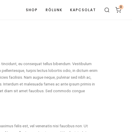
0
SHOP
RÓLUNK
KAPCSOLAT
 tincidunt, eu consequat tellus bibendum. Vestibulum
m pellentesque, turpis lectus lobortis odio, in dictum enim
tricies facilisis. Nam augue neque, pulvinar sed nibh ac,
uris. Interdum et malesuada fames ac ante ipsum primis in
 amet diam sit amet faucibus. Sed commodo congue
ximus felis est, vel venenatis nisi faucibus non. Ut