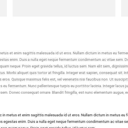
metus et enim sagittis malesuada id ut eros. Nullam dictum in metus eu fermen
estas enim. Duis a nulla eget neque fermentum condimentum ac vitae sem. Don
m neque. Proin eget gravida tellus, id luctus sem. Nam elit sem, dignissim eu 
us. Morbi aliquet quis tortor at fringilla. Integer erat sapien, consequat sit
bus eros. Quisque maximus felis est, vel venenatis nisi faucibus non. Ut suscip
s eu fermentum. Nunc pellentesque turpis eu porttitor lacinia. Integer lacus
sem. Donec consequat ornare. Blandit fringilla, est nunc elementum augue, e
c in metus et enim sagittis malesuada id ut eros. Nullam dictum in metus eu f
us egestas enim. Duis a nulla eget neque fermentum condimentum ac vitae sem