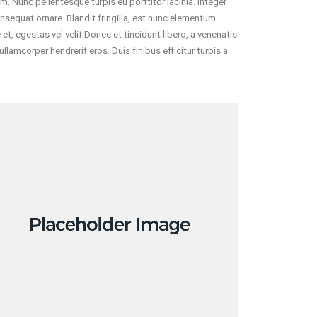
. Nunc pellentesque turpis eu porttitor lacinia. Integer
equat ornare. Blandit fringilla, est nunc elementum
t, egestas vel velit.Donec et tincidunt libero, a venenatis
llamcorper hendrerit eros. Duis finibus efficitur turpis a