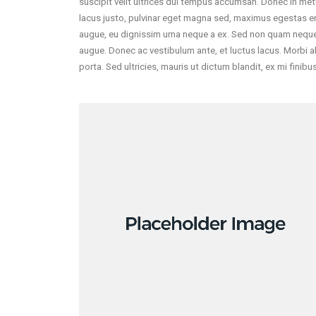
suscipit velit ultrices dui tempus accumsan. Donec in met
lacus justo, pulvinar eget magna sed, maximus egestas e
augue, eu dignissim urna neque a ex. Sed non quam neque. P
augue. Donec ac vestibulum ante, et luctus lacus. Morbi aliq
porta. Sed ultricies, mauris ut dictum blandit, ex mi finibus