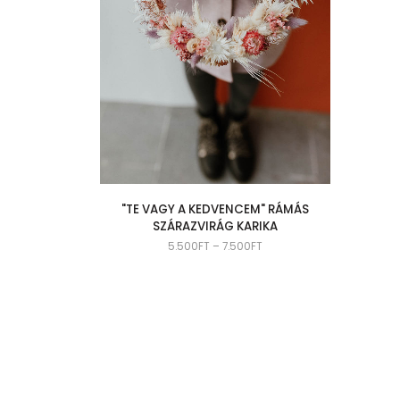
"TE VAGY A KEDVENCEM" RÁMÁS
SZÁRAZVIRÁG KARIKA
5.500
FT
–
7.500
FT