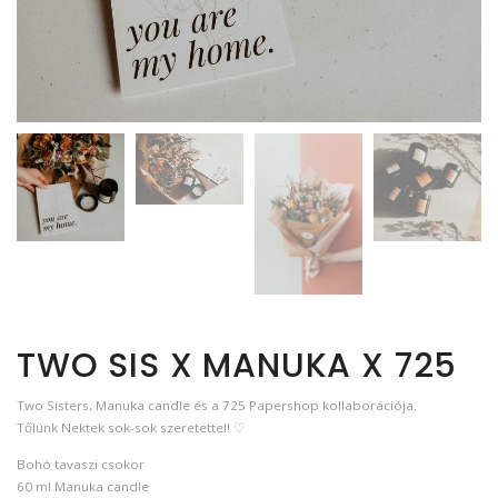
TWO SIS X MANUKA X 725
Two Sisters, Manuka candle és a 725 Papershop kollaborációja.
Tőlünk Nektek sok-sok szeretettel! ♡
Bohó tavaszi csokor
60 ml Manuka candle