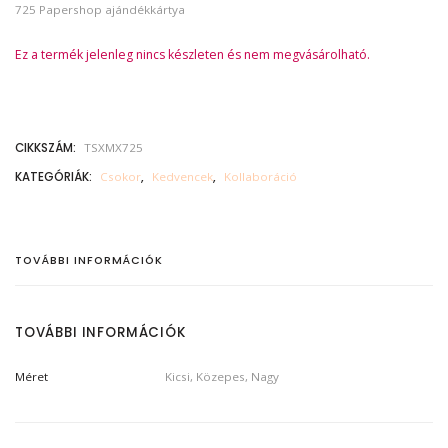
725 Papershop ajándékkártya
Ez a termék jelenleg nincs készleten és nem megvásárolható.
CIKKSZÁM:
TSXMX725
KATEGÓRIÁK:
Csokor
,
Kedvencek
,
Kollaboráció
TOVÁBBI INFORMÁCIÓK
TOVÁBBI INFORMÁCIÓK
Méret
Kicsi, Közepes, Nagy