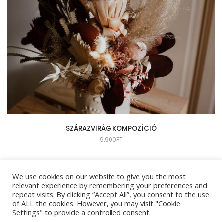
SZÁRAZVIRÁG KOMPOZÍCIÓ
9.900
FT
We use cookies on our website to give you the most
relevant experience by remembering your preferences and
repeat visits. By clicking “Accept All”, you consent to the use
of ALL the cookies. However, you may visit "Cookie
Settings" to provide a controlled consent.
© 2026 TWO SISTERS. ALL RIGHTS RESERVED.