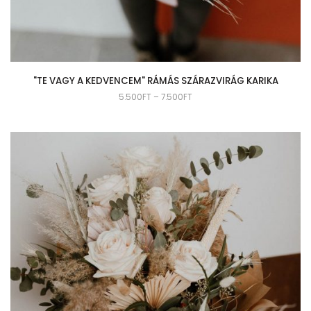
"TE VAGY A KEDVENCEM" RÁMÁS SZÁRAZVIRÁG KARIKA
5.500
FT
–
7.500
FT