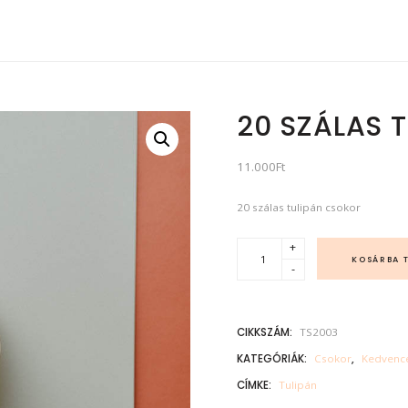
20 SZÁLAS 
11.000
Ft
20 szálas tulipán csokor
2
+
0
KOSÁRBA 
-
s
z
á
l
a
CIKKSZÁM:
TS2003
s
t
u
KATEGÓRIÁK:
Csokor
,
Kedvenc
l
i
CÍMKE:
Tulipán
p