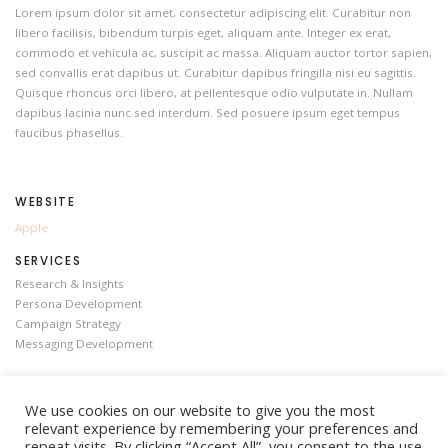
Lorem ipsum dolor sit amet, consectetur adipiscing elit. Curabitur non
libero facilisis, bibendum turpis eget, aliquam ante. Integer ex erat,
commodo et vehicula ac, suscipit ac massa. Aliquam auctor tortor sapien,
sed convallis erat dapibus ut. Curabitur dapibus fringilla nisi eu sagittis.
Quisque rhoncus orci libero, at pellentesque odio vulputate in. Nullam
dapibus lacinia nunc sed interdum. Sed posuere ipsum eget tempus
faucibus phasellus.
WEBSITE
Apple
SERVICES
Research & Insights
Persona Development
Campaign Strategy
Messaging Development
We use cookies on our website to give you the most
relevant experience by remembering your preferences and
repeat visits. By clicking “Accept All”, you consent to the use