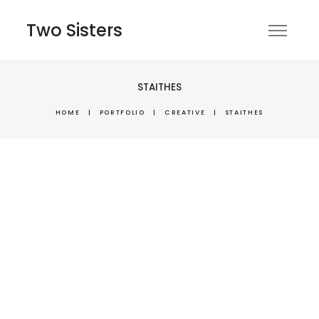
Two Sisters
STAITHES
HOME
|
PORTFOLIO
|
CREATIVE
|
STAITHES