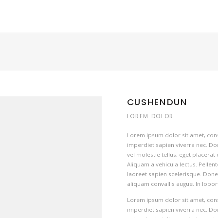
CUSHENDUN
LOREM DOLOR
Lorem ipsum dolor sit amet, consec
imperdiet sapien viverra nec. D
vel molestie tellus, eget placera
Aliquam a vehicula lectus. Pellen
laoreet sapien scelerisque. Donec
aliquam convallis augue. In loborti
Lorem ipsum dolor sit amet, consec
imperdiet sapien viverra nec. D