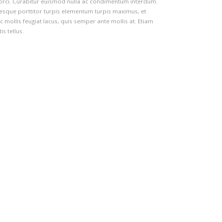
t orci. Curabitur euismod nulla ac condimentum interdum.
tesque porttitor turpis elementum turpis maximus, et
 mollis feugiat lacus, quis semper ante mollis at. Etiam
s tellus.