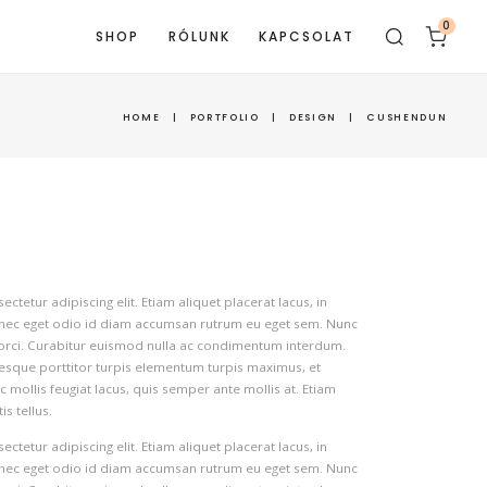
0
SHOP
RÓLUNK
KAPCSOLAT
HOME
|
PORTFOLIO
|
DESIGN
|
CUSHENDUN
tetur adipiscing elit. Etiam aliquet placerat lacus, in
onec eget odio id diam accumsan rutrum eu eget sem. Nunc
t orci. Curabitur euismod nulla ac condimentum interdum.
tesque porttitor turpis elementum turpis maximus, et
 mollis feugiat lacus, quis semper ante mollis at. Etiam
s tellus.
tetur adipiscing elit. Etiam aliquet placerat lacus, in
onec eget odio id diam accumsan rutrum eu eget sem. Nunc