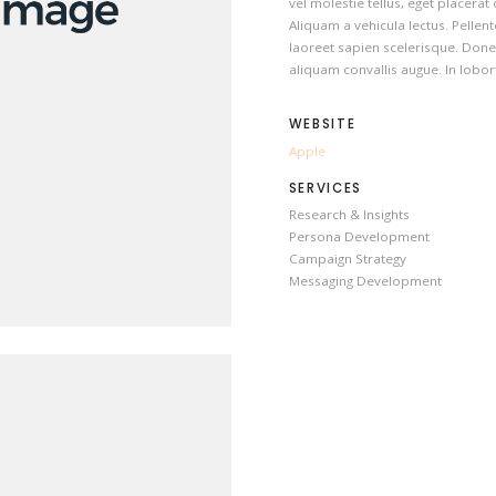
vel molestie tellus, eget placera
Aliquam a vehicula lectus. Pellen
laoreet sapien scelerisque. Donec
aliquam convallis augue. In loborti
WEBSITE
Apple
SERVICES
Research & Insights
Persona Development
Campaign Strategy
Messaging Development